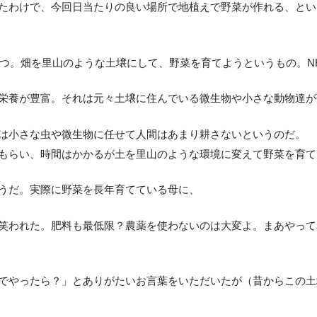
たわけで、今回日当たりの良い場所で地植えで野菜が作れる、とい
やつ。畑を里山のような土壌にして、野菜を育てようというもの。N
栄養が豊富。それは元々土壌に住んでいる微生物や小さな動物達が
は小さな虫や微生物に任せて人間はあまり耕さないというのだ。
もらい、時間はかかるが土を里山のような環境に変えて野菜を育て
うだ。実際に野菜を長年育てている母に、
笑われた。肥料も最低限？農薬を使わないのは大変よ。まあやって
でやったら？」とありがたいお言葉をいただいたが（昔からこの土