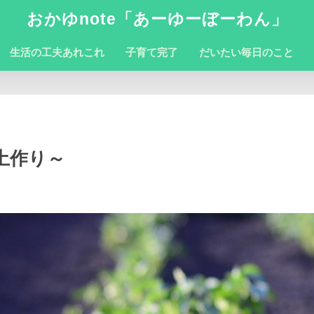
おかゆnote「あーゆーぼーわん」
生活の工夫あれこれ
子育て完了
だいたい毎日のこと
土作り～