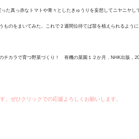
に実った真っ赤なトマトや青々としたきゅうりを妄想してニヤニヤし
うものをまいてみた。これで２週間位待てば苗を植えられるように
カラで育つ野菜づくり！ 有機の菜園１２か月．NHK出版，2025
です。ぜひクリックでの応援よろしくお願いします。