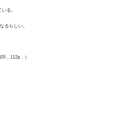
ている。
なるらしい。
，112p．）