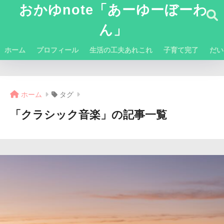
おかゆnote「あーゆーぼーわ
ん」
ホーム
プロフィール
生活の工夫あれこれ
子育て完了
だい
ホーム
タグ
「クラシック音楽」の記事一覧