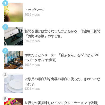
1
トップページ
3062 views
2
新聞を開けば亡くなった方がわかる、信濃毎日新聞
「お悔やみ欄」のすごさ。
2988 views
3
やめたことシリーズ：「台ふきん」を”布”から”ペ
ーパータオル”に変更
1663 views
4
衣類用の漂白剤を食器の漂白に使った。きれいにな
ったよ。
1221 views
5
世界で１番美味しいインスタントラーメン（袋麺）