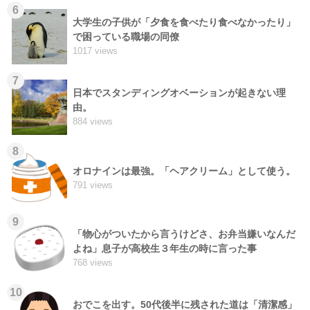
6
大学生の子供が「夕食を食べたり食べなかったり」
で困っている職場の同僚
1017 views
7
日本でスタンディングオベーションが起きない理
由。
884 views
8
オロナインは最強。「ヘアクリーム」として使う。
791 views
9
「物心がついたから言うけどさ、お弁当嫌いなんだ
よね」息子が高校生３年生の時に言った事
768 views
10
おでこを出す。50代後半に残された道は「清潔感」