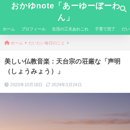
おかゆnote「あーゆーぼーわ
ん」
ホーム
プロフィール
生活の工夫あれこれ
子育て完了
だい
ホーム
だいたい毎日のこと
美しい仏教音楽：天台宗の荘厳な「声明
（しょうみょう）」
2023年10月18日
2024年3月24日