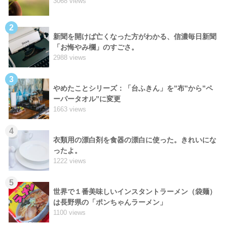
3068 views
2
新聞を開けば亡くなった方がわかる、信濃毎日新聞
「お悔やみ欄」のすごさ。
2988 views
3
やめたことシリーズ：「台ふきん」を”布”から”ペ
ーパータオル”に変更
1663 views
4
衣類用の漂白剤を食器の漂白に使った。きれいにな
ったよ。
1222 views
5
世界で１番美味しいインスタントラーメン（袋麺）
は長野県の「ポンちゃんラーメン」
1100 views