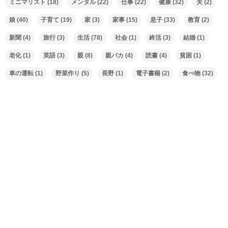
ミニマリスト
(18)
メンタル
(22)
仕事
(22)
健康
(32)
夫
(2)
娘
(40)
子育て
(19)
家
(3)
家事
(15)
息子
(33)
教育
(2)
新聞
(4)
旅行
(3)
生活
(78)
社会
(1)
終活
(3)
結婚
(1)
老化
(1)
英語
(3)
親
(8)
親バカ
(4)
読書
(4)
貧困
(1)
車の運転
(1)
野菜作り
(5)
長野
(1)
電子書籍
(2)
食べ物
(32)