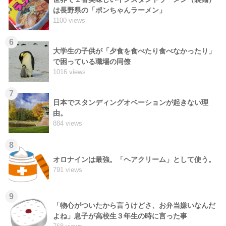
は長野県の「ポンちゃんラーメン」
1100 views
6
大学生の子供が「夕食を食べたり食べなかったり」
で困っている職場の同僚
1016 views
7
日本でスタンディングオベーションが起きない理
由。
884 views
8
オロナインは最強。「ヘアクリーム」として使う。
791 views
9
「物心がついたから言うけどさ、お弁当嫌いなんだ
よね」息子が高校生３年生の時に言った事