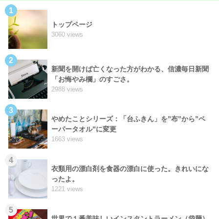
1
トップページ
3060 views
2
新聞を開けば亡くなった方がわかる、信濃毎日新聞
「お悔やみ欄」のすごさ。
2988 views
3
やめたことシリーズ：「台ふきん」を”布”から”ペ
ーパータオル”に変更
1663 views
4
衣類用の漂白剤を食器の漂白に使った。きれいにな
ったよ。
1221 views
5
世界で１番美味しいインスタントラーメン（袋麺）