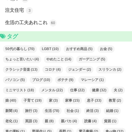
注文住宅
3
生活の工夫あれこれ
60
タグ
50代の暮らし
(70)
LGBT
(10)
おすすめ商品
(5)
お金
(5)
ちょっと言いたい
(4)
やめたこと
(14)
ガーデニング
(5)
クラシック音楽
(13)
コロナ
(4)
ジェンダー
(2)
スリランカ
(2)
パソコン
(5)
ブログ
(10)
ポテチ
(9)
マレーシア
(1)
ミニマリスト
(18)
メンタル
(22)
仕事
(22)
健康
(32)
夫
(2)
娘
(40)
子育て
(19)
家
(3)
家事
(15)
息子
(33)
教育
(2)
新聞
(4)
旅行
(3)
生活
(78)
社会
(1)
終活
(3)
結婚
(1)
老化
(1)
英語
(3)
親
(8)
親バカ
(4)
読書
(4)
貧困
(1)
車の運転
(1)
野菜作り
(5)
長野
(1)
電子書籍
(2)
食べ物
(32)