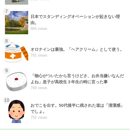
7
日本でスタンディングオベーションが起きない理
由。
884 views
8
オロナインは最強。「ヘアクリーム」として使う。
791 views
9
「物心がついたから言うけどさ、お弁当嫌いなんだ
よね」息子が高校生３年生の時に言った事
768 views
10
おでこを出す。50代後半に残された道は「清潔感」
でしょ。
755 views