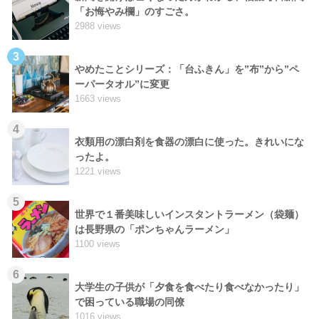
「お悔やみ欄」のすごさ。
2988 views
3
やめたことシリーズ：「台ふきん」を”布”から”ペ
ーパータオル”に変更
1663 views
4
衣類用の漂白剤を食器の漂白に使った。きれいにな
ったよ。
1221 views
5
世界で１番美味しいインスタントラーメン（袋麺）
は長野県の「ポンちゃんラーメン」
1100 views
6
大学生の子供が「夕食を食べたり食べなかったり」
で困っている職場の同僚
1016 views