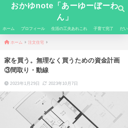
おかゆnote「あーゆーぼーわ
ん」
ホーム
プロフィール
生活の工夫あれこれ
子育て完了
だい
ホーム
注文住宅
家を買う。無理なく買うための資金計画
③間取り・動線
2023年1月29日
2023年10月7日