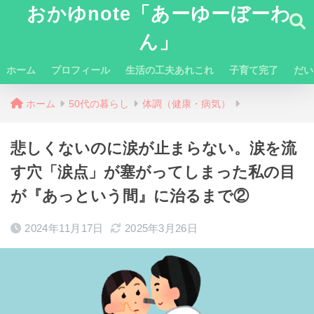
おかゆnote「あーゆーぼーわ
ん」
ホーム
プロフィール
生活の工夫あれこれ
子育て完了
だい
ホーム
50代の暮らし
体調（健康・病気）
悲しくないのに涙が止まらない。涙を流
す穴「涙点」が塞がってしまった私の目
が『あっという間』に治るまで②
2024年11月17日
2025年3月26日