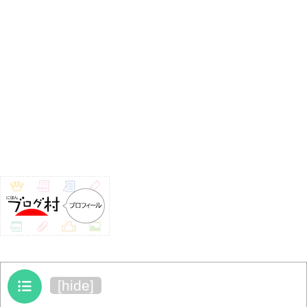
目次
[
hide
]