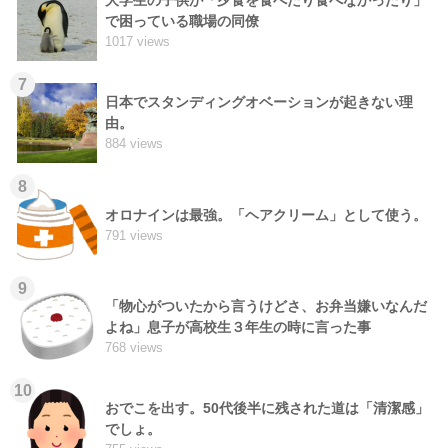
で困っている職場の同僚
1017 views
7
日本でスタンディングオベーションが起きない理
由。
884 views
8
オロナインは最強。「ヘアクリーム」として使う。
791 views
9
「物心がついたから言うけどさ、お弁当嫌いなんだ
よね」息子が高校生３年生の時に言った事
768 views
10
おでこを出す。50代後半に残された道は「清潔感」
でしょ。