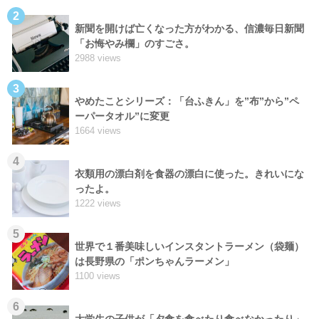
2
新聞を開けば亡くなった方がわかる、信濃毎日新聞
「お悔やみ欄」のすごさ。
2988 views
3
やめたことシリーズ：「台ふきん」を”布”から”ペ
ーパータオル”に変更
1664 views
4
衣類用の漂白剤を食器の漂白に使った。きれいにな
ったよ。
1222 views
5
世界で１番美味しいインスタントラーメン（袋麺）
は長野県の「ポンちゃんラーメン」
1100 views
6
大学生の子供が「夕食を食べたり食べなかったり」