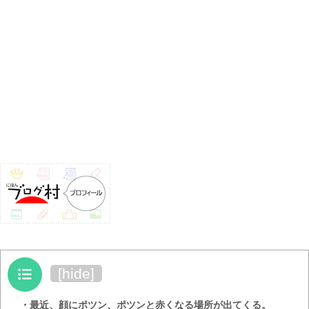
目次
[
hide
]
・最近、顔にポツン、ポツンと赤くなる場所が出てくる。