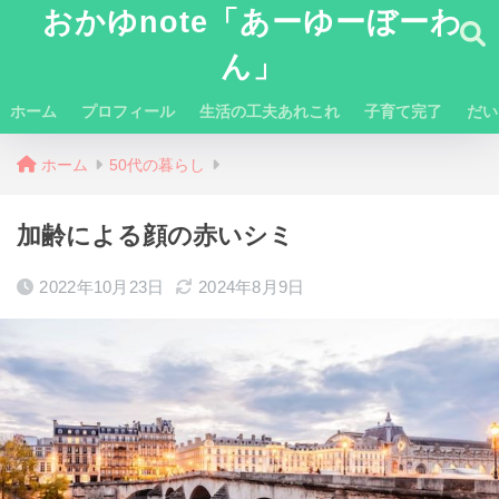
おかゆnote「あーゆーぼーわ
ん」
ホーム
プロフィール
生活の工夫あれこれ
子育て完了
だい
ホーム
50代の暮らし
加齢による顔の赤いシミ
2022年10月23日
2024年8月9日