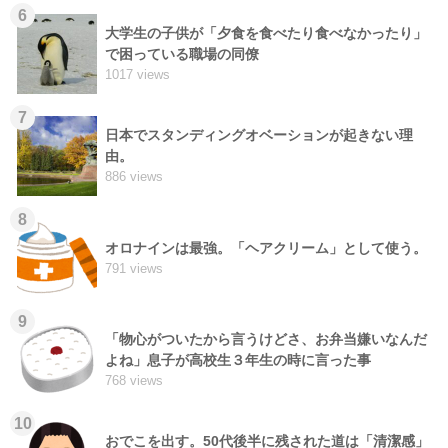
6
大学生の子供が「夕食を食べたり食べなかったり」
で困っている職場の同僚
1017 views
7
日本でスタンディングオベーションが起きない理
由。
886 views
8
オロナインは最強。「ヘアクリーム」として使う。
791 views
9
「物心がついたから言うけどさ、お弁当嫌いなんだ
よね」息子が高校生３年生の時に言った事
768 views
10
おでこを出す。50代後半に残された道は「清潔感」