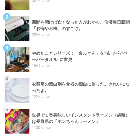
3077 views
2
新聞を開けば亡くなった方がわかる、信濃毎日新聞
「お悔やみ欄」のすごさ。
2988 views
3
やめたことシリーズ：「台ふきん」を”布”から”ペ
ーパータオル”に変更
1664 views
4
衣類用の漂白剤を食器の漂白に使った。きれいにな
ったよ。
1223 views
5
世界で１番美味しいインスタントラーメン（袋麺）
は長野県の「ポンちゃんラーメン」
1100 views