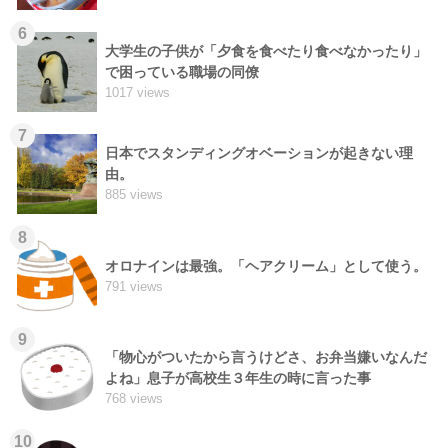
6
大学生の子供が「夕食を食べたり食べなかったり」
で困っている職場の同僚
1017 views
7
日本でスタンディングオベーションが起きない理
由。
885 views
8
オロナインは最強。「ヘアクリーム」として使う。
791 views
9
「物心がついたから言うけどさ、お弁当嫌いなんだ
よね」息子が高校生３年生の時に言った事
768 views
10