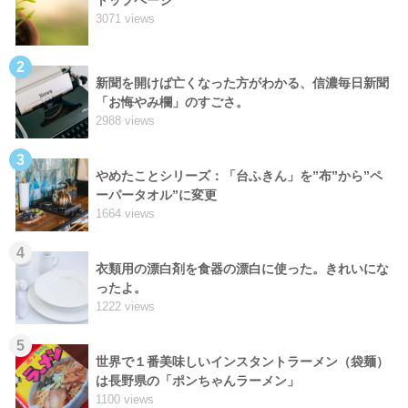
3071 views
2
新聞を開けば亡くなった方がわかる、信濃毎日新聞
「お悔やみ欄」のすごさ。
2988 views
3
やめたことシリーズ：「台ふきん」を”布”から”ペ
ーパータオル”に変更
1664 views
4
衣類用の漂白剤を食器の漂白に使った。きれいにな
ったよ。
1222 views
5
世界で１番美味しいインスタントラーメン（袋麺）
は長野県の「ポンちゃんラーメン」
1100 views