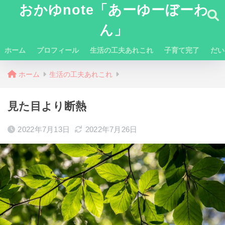
おかゆnote「あーゆーぼーわ
ん」
ホーム
プロフィール
生活の工夫あれこれ
子育て完了
だい
ホーム
生活の工夫あれこれ
見た目より断熱
2022年7月13日
2022年7月26日