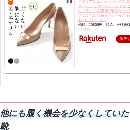
イタリア製 エナメル パンプス 黒
ク ベージュ ポインテッド トゥ ヒ
m ブランド CORSO ROMA 9 
ズ 25cm 25.5cm 小さいサイズ 2
勤 コルソローマ 9
価格：25850円（税込、送料無料
8/6時点)
楽天
他にも履く機会を少なくしてい
た
靴