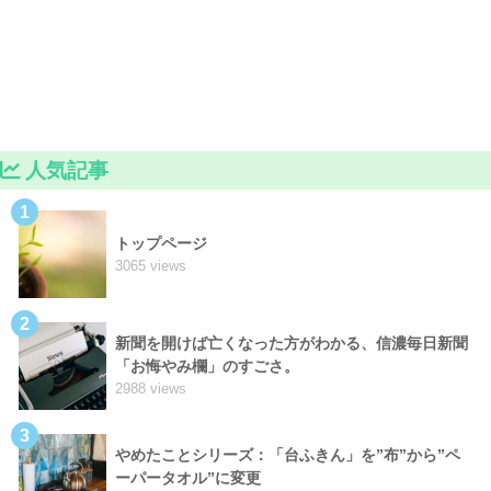
人気記事
1
トップページ
3065 views
2
新聞を開けば亡くなった方がわかる、信濃毎日新聞
「お悔やみ欄」のすごさ。
2988 views
3
やめたことシリーズ：「台ふきん」を”布”から”ペ
ーパータオル”に変更