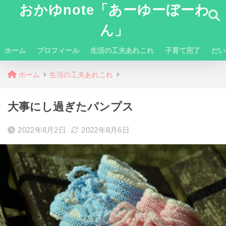
おかゆnote「あーゆーぼーわ
ん」
ホーム
プロフィール
生活の工夫あれこれ
子育て完了
だい
ホーム
生活の工夫あれこれ
大事にし過ぎたパンプス
2022年8月2日
2022年8月6日