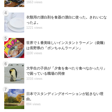
1663 views
4
衣類用の漂白剤を食器の漂白に使った。きれいにな
ったよ。
1221 views
5
世界で１番美味しいインスタントラーメン（袋麺）
は長野県の「ポンちゃんラーメン」
1100 views
6
大学生の子供が「夕食を食べたり食べなかったり」
で困っている職場の同僚
1016 views
7
日本でスタンディングオベーションが起きない理
由。
884 views