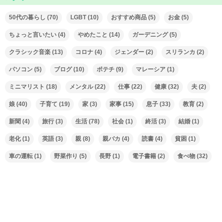
50代の暮らし
(70)
LGBT
(10)
おすすめ商品
(5)
お金
(5)
ちょっと言いたい
(4)
やめたこと
(14)
ガーデニング
(5)
クラシック音楽
(13)
コロナ
(4)
ジェンダー
(2)
スリランカ
(2)
パソコン
(5)
ブログ
(10)
ポテチ
(9)
マレーシア
(1)
ミニマリスト
(18)
メンタル
(22)
仕事
(22)
健康
(32)
夫
(2)
娘
(40)
子育て
(19)
家
(3)
家事
(15)
息子
(33)
教育
(2)
新聞
(4)
旅行
(3)
生活
(78)
社会
(1)
終活
(3)
結婚
(1)
老化
(1)
英語
(3)
親
(8)
親バカ
(4)
読書
(4)
貧困
(1)
車の運転
(1)
野菜作り
(5)
長野
(1)
電子書籍
(2)
食べ物
(32)