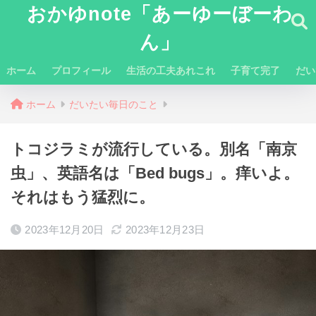
おかゆnote「あーゆーぼーわ
ん」
ホーム
プロフィール
生活の工夫あれこれ
子育て完了
だい
ホーム
だいたい毎日のこと
トコジラミが流行している。別名「南京
虫」、英語名は「Bed bugs」。痒いよ。
それはもう猛烈に。
2023年12月20日
2023年12月23日