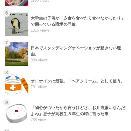
1100 views
6
大学生の子供が「夕食を食べたり食べなかったり」
で困っている職場の同僚
1016 views
7
日本でスタンディングオベーションが起きない理
由。
884 views
8
オロナインは最強。「ヘアクリーム」として使う。
791 views
9
「物心がついたから言うけどさ、お弁当嫌いなんだ
よね」息子が高校生３年生の時に言った事
768 views