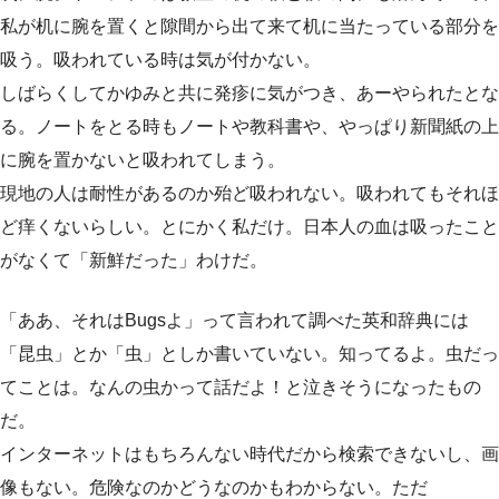
私が机に腕を置くと隙間から出て来て机に当たっている部分を
吸う。吸われている時は気が付かない。
しばらくしてかゆみと共に発疹に気がつき、あーやられたとな
る。ノートをとる時もノートや教科書や、やっぱり新聞紙の上
に腕を置かないと吸われてしまう。
現地の人は耐性があるのか殆ど吸われない。吸われてもそれほ
ど痒くないらしい。とにかく私だけ。日本人の血は吸ったこと
がなくて「新鮮だった」わけだ。
「ああ、それはBugsよ」って言われて調べた英和辞典には
「昆虫」とか「虫」としか書いていない。知ってるよ。虫だっ
てことは。なんの虫かって話だよ！と泣きそうになったもの
だ。
インターネットはもちろんない時代だから検索できないし、画
像もない。危険なのかどうなのかもわからない。ただ