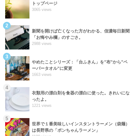
トップページ
3065 views
2
新聞を開けば亡くなった方がわかる、信濃毎日新聞
「お悔やみ欄」のすごさ。
2988 views
3
やめたことシリーズ：「台ふきん」を”布”から”ペ
ーパータオル”に変更
1663 views
4
衣類用の漂白剤を食器の漂白に使った。きれいにな
ったよ。
1221 views
5
世界で１番美味しいインスタントラーメン（袋麺）
は長野県の「ポンちゃんラーメン」