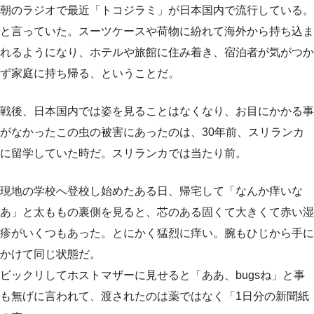
朝のラジオで最近「トコジラミ」が日本国内で流行している。
と言っていた。スーツケースや荷物に紛れて海外から持ち込ま
れるようになり、ホテルや旅館に住み着き、宿泊者が気がつか
ず家庭に持ち帰る、ということだ。
戦後、日本国内では姿を見ることはなくなり、お目にかかる事
がなかったこの虫の被害にあったのは、30年前、スリランカ
に留学していた時だ。スリランカでは当たり前。
現地の学校へ登校し始めたある日、帰宅して「なんか痒いな
あ」と太ももの裏側を見ると、芯のある固くて大きくて赤い湿
疹がいくつもあった。とにかく猛烈に痒い。腕もひじから手に
かけて同じ状態だ。
ビックリしてホストマザーに見せると「ああ、bugsね」と事
も無げに言われて、渡されたのは薬ではなく「1日分の新聞紙