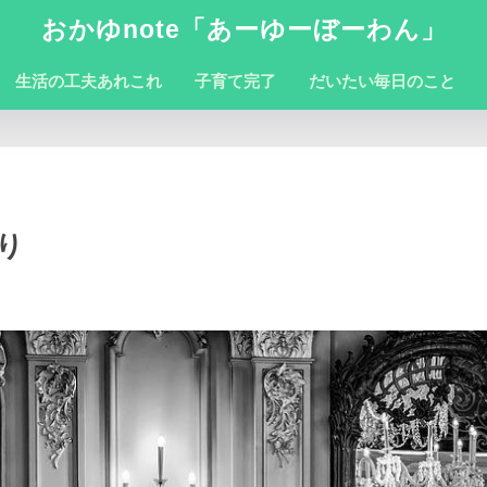
おかゆnote「あーゆーぼーわん」
生活の工夫あれこれ
子育て完了
だいたい毎日のこと
り