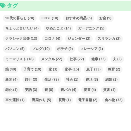
タグ
50代の暮らし
(70)
LGBT
(10)
おすすめ商品
(5)
お金
(5)
ちょっと言いたい
(4)
やめたこと
(14)
ガーデニング
(5)
クラシック音楽
(13)
コロナ
(4)
ジェンダー
(2)
スリランカ
(2)
パソコン
(5)
ブログ
(10)
ポテチ
(9)
マレーシア
(1)
ミニマリスト
(18)
メンタル
(22)
仕事
(22)
健康
(32)
夫
(2)
娘
(40)
子育て
(19)
家
(3)
家事
(15)
息子
(33)
教育
(2)
新聞
(4)
旅行
(3)
生活
(78)
社会
(1)
終活
(3)
結婚
(1)
老化
(1)
英語
(3)
親
(8)
親バカ
(4)
読書
(4)
貧困
(1)
車の運転
(1)
野菜作り
(5)
長野
(1)
電子書籍
(2)
食べ物
(32)