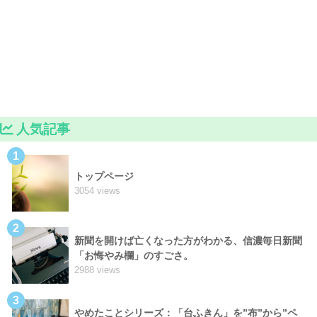
人気記事
1
トップページ
3054 views
2
新聞を開けば亡くなった方がわかる、信濃毎日新聞
「お悔やみ欄」のすごさ。
2988 views
3
やめたことシリーズ：「台ふきん」を”布”から”ペ