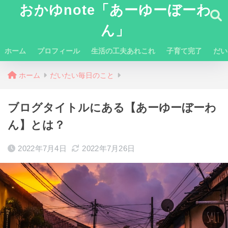
おかゆnote「あーゆーぼーわ
ん」
ホーム
プロフィール
生活の工夫あれこれ
子育て完了
だい
ホーム
だいたい毎日のこと
ブログタイトルにある【あーゆーぼーわ
ん】とは？
2022年7月4日
2022年7月26日