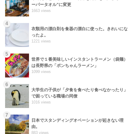
ーパータオル”に変更
1663 views
4
衣類用の漂白剤を食器の漂白に使った。きれいにな
ったよ。
1221 views
5
世界で１番美味しいインスタントラーメン（袋麺）
は長野県の「ポンちゃんラーメン」
1099 views
6
大学生の子供が「夕食を食べたり食べなかったり」
で困っている職場の同僚
1016 views
7
日本でスタンディングオベーションが起きない理
由。
883 views