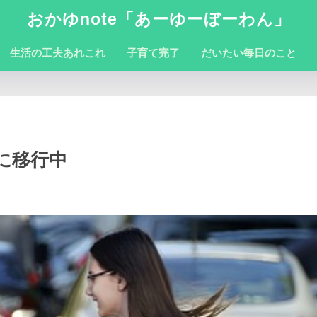
おかゆnote「あーゆーぼーわん」
生活の工夫あれこれ
子育て完了
だいたい毎日のこと
に移行中