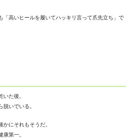
も「高いヒールを履いてハッキリ言って爪先立ち」で
。
乾いた後。
ら脱いでいる。
確かにそれもそうだ。
健康第一。